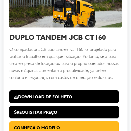
DUPLO TANDEM JCB CT160
O compactador JCB tipo tandem CT160 foi projetado para
facilitar o trabalho em qualquer situação. Portanto, seja para
uma empresa de locação ou para o próprio operador, nossas
novas máquinas aumentam a produtividade, garantem
conforto e segurança, com custos de operação reduzidos.
DOWNLOAD DE FOLHETO
REQUISITAR PREÇO
CONHEÇA O MODELO