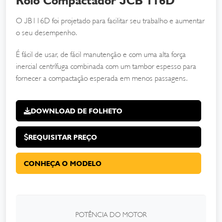
Rolo Compactador JCB 116D
O JB116D foi projetado para facilitar seu trabalho e aumentar
o seu desempenho.
É fácil de usar, de fácil manutenção e com uma alta força
inercial centrífuga combinada com um tambor espesso para
fornecer a compactação esperada em menos passagens.
DOWNLOAD DE FOLHETO
REQUISITAR PREÇO
CONHEÇA O MODELO
POTÊNCIA DO MOTOR