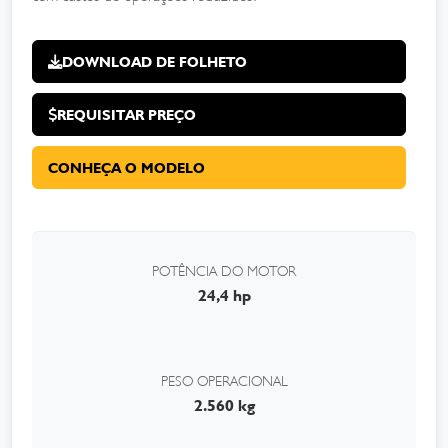
DOWNLOAD DE FOLHETO
REQUISITAR PREÇO
CONHEÇA O MODELO
POTÊNCIA DO MOTOR
24,4 hp
PESO OPERACIONAL
2.560 kg