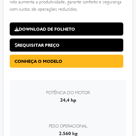
rolo aumenta a produtividade, garante conforto e segurança
com custos de operações reduzidos.
DOWNLOAD DE FOLHETO
REQUISITAR PREÇO
CONHEÇA O MODELO
POTÊNCIA DO MOTOR
24,4 hp
PESO OPERACIONAL
2.560 kg