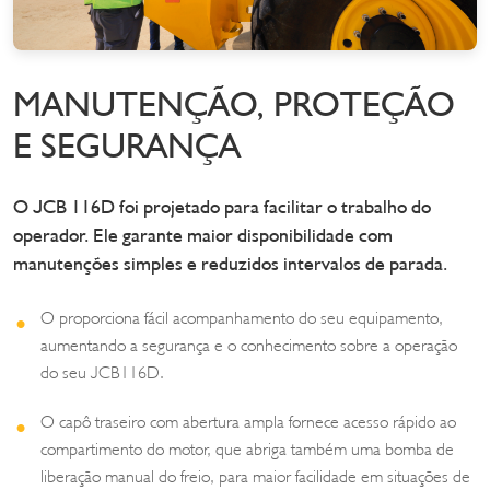
MANUTENÇÃO, PROTEÇÃO
E SEGURANÇA
O JCB 116D foi projetado para facilitar o trabalho do
operador. Ele garante maior disponibilidade com
manutenções simples e reduzidos intervalos de parada.
O proporciona fácil acompanhamento do seu equipamento,
aumentando a segurança e o conhecimento sobre a operação
do seu JCB116D.
O capô traseiro com abertura ampla fornece acesso rápido ao
compartimento do motor, que abriga também uma bomba de
liberação manual do freio, para maior facilidade em situações de